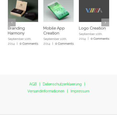
Branding
Mobile App
Logo Creation
P
Harmony
Creation
O
September 10th,
2014
|
0 Comments
September 10th,
September 10th,
S
2014
|
0 Comments
2014
|
0 Comments
2
AGB
Datenschutzerklaerung
Versandinformationen
Impressum