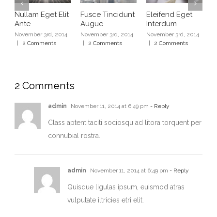
Nullam Eget Elit
Fusce Tincidunt
Eleifend Eget
C
Ante
Augue
Interdum
I
November 3rd, 2014
November 3rd, 2014
November 3rd, 2014
N
|
2 Comments
|
2 Comments
|
2 Comments
|
2 Comments
admin
November 11, 2014 at 6:49 pm
- Reply
Class aptent taciti sociosqu ad litora torquent per
connubial rostra.
admin
November 11, 2014 at 6:49 pm
- Reply
Quisque ligulas ipsum, euismod atras
vulputate iltricies etri elit.